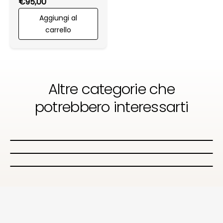
Prezzo normale
€95,00
Aggiungi al
carrello
Altre categorie che
potrebbero interessarti
Profumi
Cosmetici
Integratori