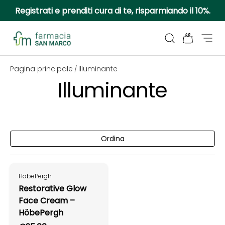
Registrati e prenditi cura di te, risparmiando il 10%.
Passa ai contenuti
Cerca
Borsa
Menu
Farmacia San Marco
Pagina principale
Illuminante
/
Illuminante
Ordina
HobePergh
Restorative Glow
Face Cream –
HöbePergh