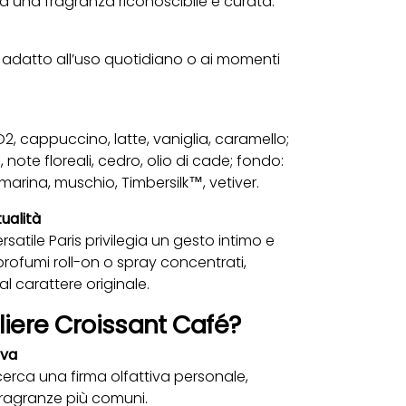
ra una fragranza riconoscibile e curata.
e adatto all’uso quotidiano o ai momenti
2, cappuccino, latte, vaniglia, caramello;
note floreali, cedro, olio di cade; fondo:
arina, muschio, Timbersilk™, vetiver.
ualità
satile Paris privilegia un gesto intimo e
ofumi roll-on o spray concentrati,
l carattere originale.
iere Croissant Café?
iva
cerca una firma olfattiva personale,
fragranze più comuni.