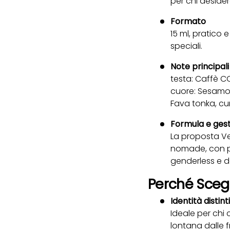
per chi deside
Formato
15 ml, pratico 
speciali.
Note principali
testa: Caffè CO
cuore: Sesamo, 
Fava tonka, cum
Formula e gest
La proposta Ver
nomade, con pr
genderless e da
Perché Scegl
Identità distint
Ideale per chi 
lontana dalle 