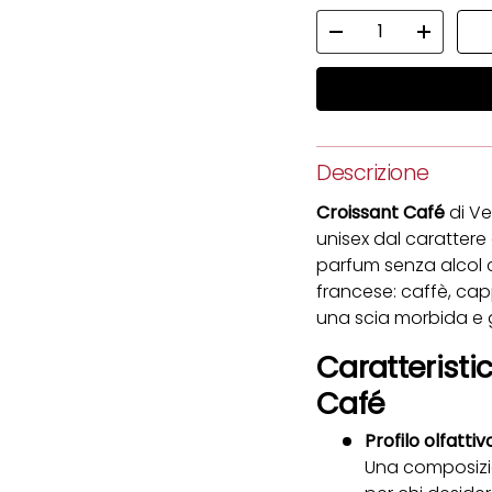
Q.tà
Diminuire la quantit
Aumenta 
Descrizione
Croissant Café
di Ve
unisex dal carattere
parfum senza alcol c
francese: caffè, capp
una scia morbida e
Caratteristic
Café
Profilo olfattiv
Una composizi