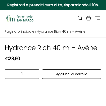
Registrati e prenditi cura di te, risparmiando il 10%.
Passa ai contenuti
Cerca
Borsa
Menu
Farmacia San Marco
Pagina principale
Hydrance Rich 40 ml - Avène
/
Hydrance Rich 40 ml - Avène
Passa alle informazioni sul prodotto
Prezzo normale
€23,90
Q.tà
Aggiungi al carrello
Diminuire la quantità
Aumenta la quantità