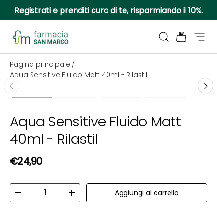
Registrati e prenditi cura di te, risparmiando il 10%.
Passa ai contenuti
Cerca
Borsa
Menu
Farmacia San Marco
Pagina principale
/
Aqua Sensitive Fluido Matt 40ml - Rilastil
Passa alle informazioni sul prodotto
Carica immagine 1 nella visualizzazione galleria
Carica immagine 2 nella visualizzazio
Carica immagine 3 nella v
Carica immagi
Aqua Sensitive Fluido Matt
40ml - Rilastil
Prezzo normale
€24,90
Q.tà
Aggiungi al carrello
Diminuire la quantità
Aumenta la quantità