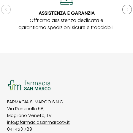
ASSISTENZA E GARANZIA
Gar
Offriamo assistenza dedicata e
garantiamo spedizioni sicure e tracciabili!
FARMACIA S. MARCO S.N.C.
Via Ronzinella 68,
Mogliano Veneto, TV
info@farmaciasanmarcotv.it
041 453 789