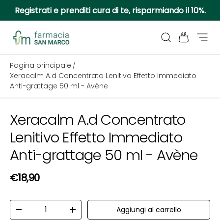
Registrati e prenditi cura di te, risparmiando il 10%.
Passa ai contenuti
Cerca
Borsa
Menu
Farmacia San Marco
Pagina principale
/
Xeracalm A.d Concentrato Lenitivo Effetto Immediato
Anti-grattage 50 ml - Avène
Xeracalm A.d Concentrato
Passa alle informazioni sul prodotto
Lenitivo Effetto Immediato
Anti-grattage 50 ml - Avène
Prezzo normale
€18,90
Q.tà
Aggiungi al carrello
Diminuire la quantità
Aumenta la quantità