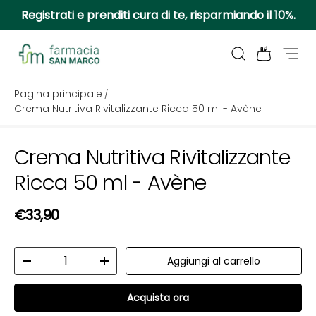
Registrati e prenditi cura di te, risparmiando il 10%.
Passa ai contenuti
Cerca
Borsa
Menu
Farmacia San Marco
Pagina principale
/
Crema Nutritiva Rivitalizzante Ricca 50 ml - Avène
Crema Nutritiva Rivitalizzante
Passa alle informazioni sul prodotto
Ricca 50 ml - Avène
Prezzo normale
€33,90
Q.tà
Aggiungi al carrello
Diminuire la quantità
Aumenta la quantità
Acquista ora