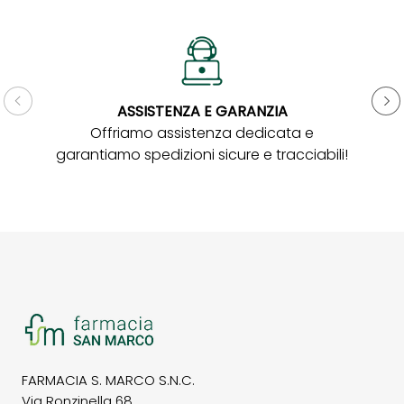
ASSISTENZA E GARANZIA
Gar
Offriamo assistenza dedicata e
garantiamo spedizioni sicure e tracciabili!
FARMACIA S. MARCO S.N.C.
Via Ronzinella 68,