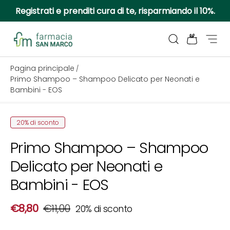
Registrati e prenditi cura di te, risparmiando il 10%.
Passa ai contenuti
Cerca
Borsa
Menu
Farmacia San Marco
Pagina principale
/
Primo Shampoo – Shampoo Delicato per Neonati e
Bambini - EOS
Passa alle informazioni sul prodotto
20% di sconto
Primo Shampoo – Shampoo
Delicato per Neonati e
Bambini - EOS
Prezzo di vendita
Prezzo normale
€8,80
€11,00
20% di sconto