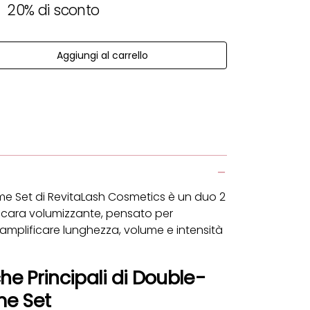
ita
 normale
20% di sconto
Aggiungi al carrello
à
la quantità
 Set di RevitaLash Cosmetics è un duo 2
ascara volumizzante, pensato per
e amplificare lunghezza, volume e intensità
che Principali di Double-
me Set