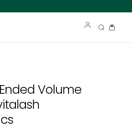
Accedi
Cerca
Borsa
-Ended Volume
vitalash
cs