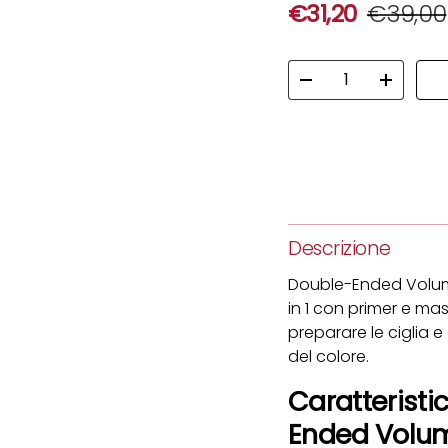
Prezzo di vend
Prezzo
€31,20
€39,00
Q.tà
Diminuire la quantit
Aumenta 
Descrizione
Double-Ended Volume
in 1 con primer e m
preparare le ciglia 
del colore.
Caratteristi
Ended Volu