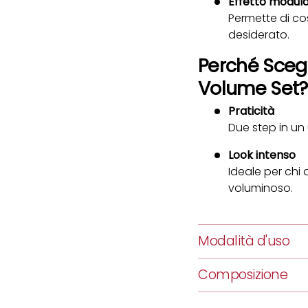
Effetto modula
Permette di cost
desiderato.
Perché Sceg
Volume Set?
Praticità
Due step in un
Look intenso
Ideale per chi 
voluminoso.
Modalità d'uso
Composizione