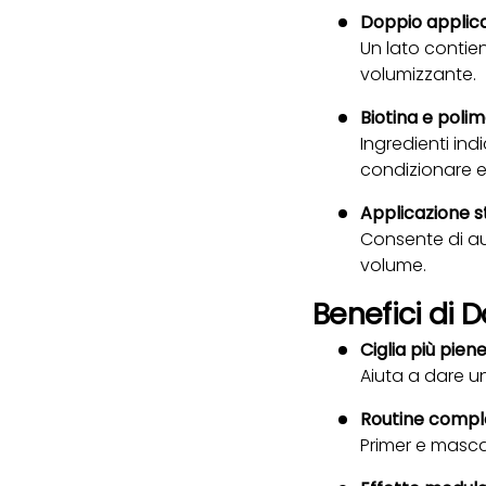
Doppio applic
Un lato contien
volumizzante.
Biotina e polim
Ingredienti ind
condizionare e
Applicazione st
Consente di a
volume.
Benefici di
Ciglia più pien
Aiuta a dare un
Routine compl
Primer e masca