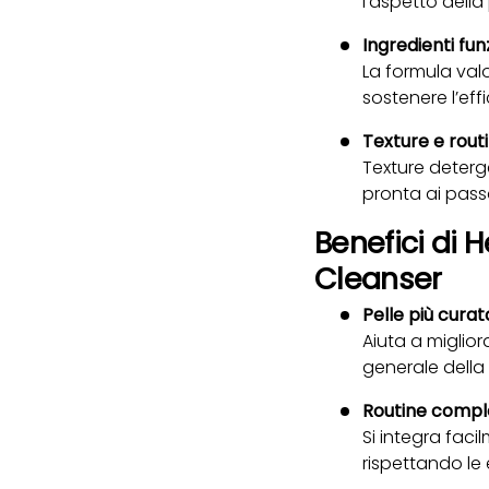
l’aspetto della 
Ingredienti fun
La formula valor
sostenere l’eff
Texture e rout
Texture deterg
pronta ai pass
Benefici di 
Cleanser
Pelle più curat
Aiuta a miglio
generale della 
Routine compl
Si integra faci
rispettando le 