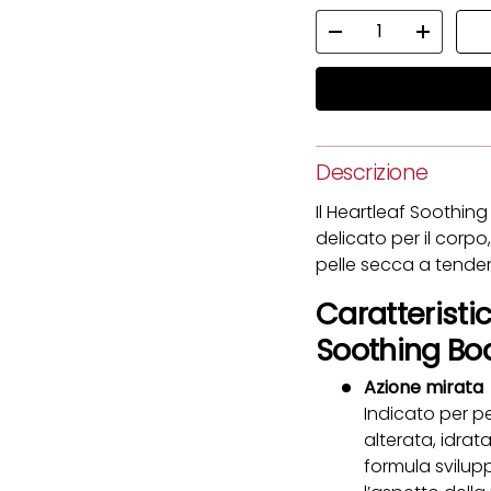
Q.tà
Diminuire la quantit
Aumenta 
Descrizione
Il Heartleaf Soothin
delicato per il corpo,
pelle secca a tende
Caratteristic
Soothing Bo
Azione mirata
Indicato per pe
alterata, idra
formula svilup