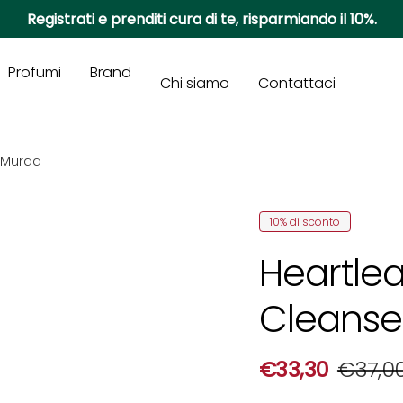
Registrati e prenditi cura di te, risparmiando il 10%.
Profumi
Brand
Chi siamo
Contattaci
- Murad
10% di sconto
Heartlea
Cleanse
Prezzo di vend
Prezzo
€33,30
€37,0