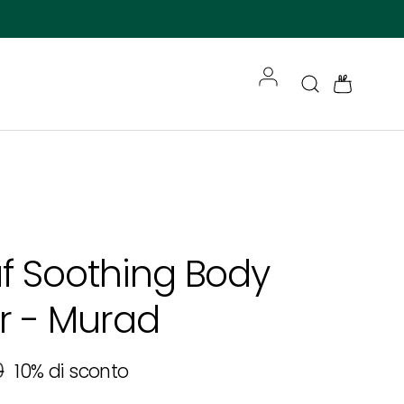
Accedi
Cerca
Borsa
f Soothing Body
r - Murad
ita
 normale
0
10% di sconto