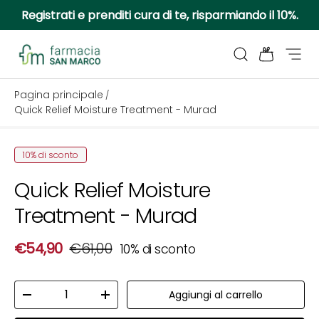
Registrati e prenditi cura di te, risparmiando il 10%.
Passa ai contenuti
Cerca
Borsa
Menu
Farmacia San Marco
Pagina principale
/
Quick Relief Moisture Treatment - Murad
Passa alle informazioni sul prodotto
10% di sconto
Quick Relief Moisture
Treatment - Murad
Prezzo di vendita
Prezzo normale
€54,90
€61,00
10% di sconto
Q.tà
Aggiungi al carrello
Diminuire la quantità
Aumenta la quantità