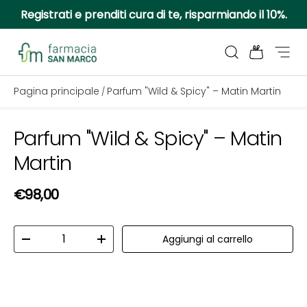
Registrati e prenditi cura di te, risparmiando il 10%.
Passa ai contenuti
Cerca
Borsa
Menu
Farmacia San Marco
Pagina principale
Parfum "Wild & Spicy" – Matin Martin
/
Parfum "Wild & Spicy" – Matin
Passa alle informazioni sul prodotto
Martin
Prezzo normale
€98,00
Q.tà
Aggiungi al carrello
Diminuire la quantità
Aumenta la quantità