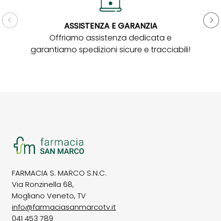
ASSISTENZA E GARANZIA
Gar
Offriamo assistenza dedicata e
garantiamo spedizioni sicure e tracciabili!
FARMACIA S. MARCO S.N.C.
Via Ronzinella 68,
Mogliano Veneto, TV
info@farmaciasanmarcotv.it
041 453 789