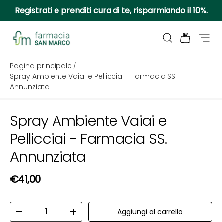
Registrati e prenditi cura di te, risparmiando il 10%.
Passa ai contenuti
Cerca
Borsa
Menu
Farmacia San Marco
Pagina principale
/
Spray Ambiente Vaiai e Pellicciai - Farmacia SS.
Annunziata
Spray Ambiente Vaiai e
Passa alle informazioni sul prodotto
Pellicciai - Farmacia SS.
Annunziata
Prezzo normale
€41,00
Q.tà
Aggiungi al carrello
Diminuire la quantità
Aumenta la quantità