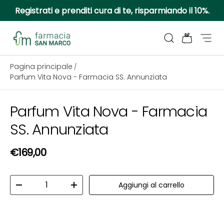
Registrati e prenditi cura di te, risparmiando il 10%.
Passa ai contenuti
Cerca
Borsa
Menu
Farmacia San Marco
Pagina principale
/
Parfum Vita Nova - Farmacia SS. Annunziata
Parfum Vita Nova - Farmacia
Passa alle informazioni sul prodotto
SS. Annunziata
Prezzo normale
€169,00
Q.tà
Aggiungi al carrello
Diminuire la quantità
Aumenta la quantità