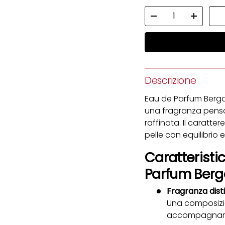
Q.tà
Diminuire la quantit
Aumenta 
Descrizione
Eau de Parfum Berga
una fragranza pensat
raffinata. Il caratt
pelle con equilibrio 
Caratteristic
Parfum Ber
Fragranza dist
Una composizio
accompagnare 