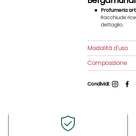
Bergamundi
Profumeria art
Racchiude ricer
dettaglio.
Modalità d'uso
Composizione
Condividi: