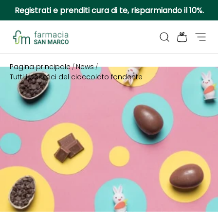
Registrati e prenditi cura di te, risparmiando il 10%.
Passa ai contenuti
Cerca
Borsa
Menu
Farmacia San Marco
Pagina principale
News
/
/
Tutti i benefici del cioccolato fondente