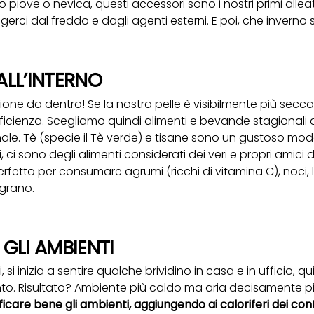
ndo piove o nevica, questi accessori sono i nostri primi alle
ggerci dal freddo e dagli agenti esterni. E poi, che invern
ALL’INTERNO
zione da dentro! Se la nostra pelle è visibilmente più secc
ficienza. Scegliamo quindi alimenti e bevande stagionali
imale. Tè (specie il Tè verde) e tisane sono un gustoso modo 
, ci sono degli alimenti considerati dei veri e propri amici d
rfetto per consumare agrumi (ricchi di vitamina C), noci, le
grano.
GLI AMBIENTI
i inizia a sentire qualche brividino in casa e in ufficio, q
to. Risultato? Ambiente più caldo ma aria decisamente p
icare bene gli ambienti, aggiungendo ai caloriferi dei con