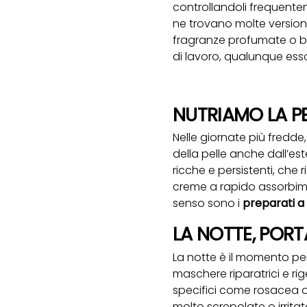
controllandoli frequente
ne trovano molte versioni,
fragranze profumate o b
di lavoro, qualunque esso
NUTRIAMO LA PE
Nelle giornate più fredde
della pelle anche dall’est
ricche e persistenti, ch
creme a rapido assorbimen
senso sono i
preparati a 
LA NOTTE, PORT
La notte è il momento perf
maschere riparatrici e ri
specifici come rosacea o
molto screpolate o irrita