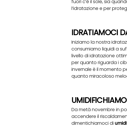
fuori c’è il sole, sia qua
l’idratazione e per prote
IDRATIAMOCI D
Iniziamo la nostra idrata
consumiamo liquidi a suf
livello di idratazione ott
per quanto riguarda i cibi
invernale è il momento pe
quanto miracoloso melo
UMIDIFICHIAMO 
Da metà novembre in poi, s
accendere il riscaldamen
dimentichiamoci di
umidif