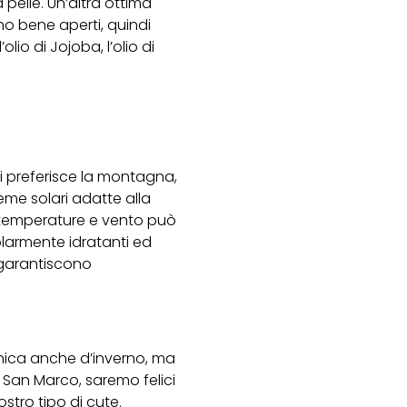
 pelle. Un’altra ottima
no bene aperti, quindi
lio di Jojoba, l’olio di
i preferisce la montagna,
reme solari adatte alla
e temperature e vento può
olarmente idratanti ed
e garantiscono
tonica anche d’inverno, ma
 San Marco, saremo felici
ostro tipo di cute.