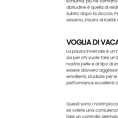
schiuma: più ne formano p
abitudine è quella di rei
subito dopo la doccia. Per
sesamo, il burro di Karitè
VOGLIA DI VAC
La pausa invernale è un’
sia per chi vuole fare un 
nostra pelle e al tipo d
essere davvero aggressiv
emollienti, studiate per l
performance eccellenti an
Questi sono i nostri picc
se volete una consulenza
fare un controllo dermatol