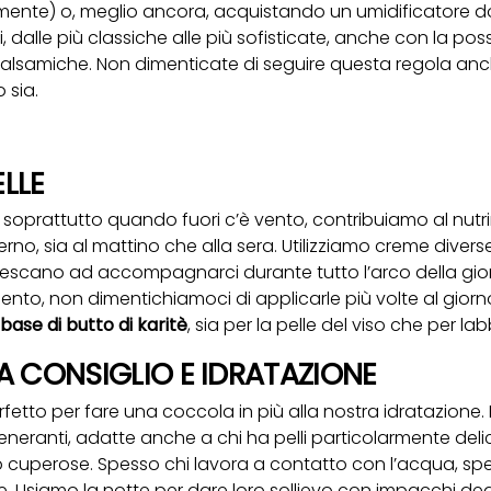
mente) o, meglio ancora, acquistando un umidificatore 
 dalle più classiche alle più sofisticate, anche con la possib
alsamiche. Non dimenticate di seguire questa regola anc
 sia.
LLE
, soprattutto quando fuori c’è vento, contribuiamo al nutr
erno, sia al mattino che alla sera. Utilizziamo creme diverse 
e riescano ad accompagnarci durante tutto l’arco della gio
to, non dimentichiamoci di applicarle più volte al giorno.
base di butto di karitè
, sia per la pelle del viso che per la
A CONSIGLIO E IDRATAZIONE
etto per fare una coccola in più alla nostra idratazione. E
generanti, adatte anche a chi ha pelli particolarmente del
 cuperose. Spesso chi lavora a contatto con l’acqua, sp
te. Usiamo la notte per dare loro sollievo con impacchi ded