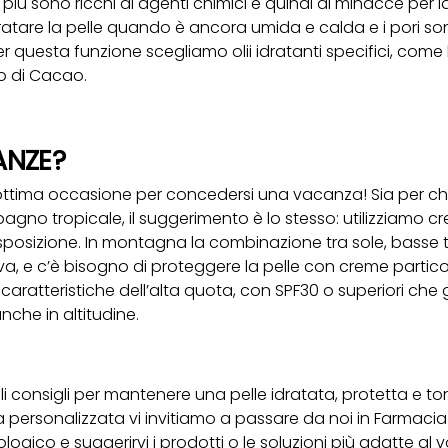
iù sono ricchi di agenti chimici e quindi di minacce per la
dratare la pelle quando è ancora umida e calda e i pori so
 questa funzione scegliamo olii idratanti specifici, come l’o
 o di Cacao.
ANZE?
ottima occasione per concedersi una vacanza! Sia per ch
bagno tropicale, il suggerimento è lo stesso: utilizziamo c
i esposizione. In montagna la combinazione tra sole, bass
a, e c’è bisogno di proteggere la pelle con creme partic
e caratteristiche dell’alta quota, con SPF30 o superiori ch
che in altitudine.
oli consigli per mantenere una pelle idratata, protetta e 
 personalizzata vi invitiamo a passare da noi in Farmacia
ogico e suggerirvi i prodotti o le soluzioni più adatte al v