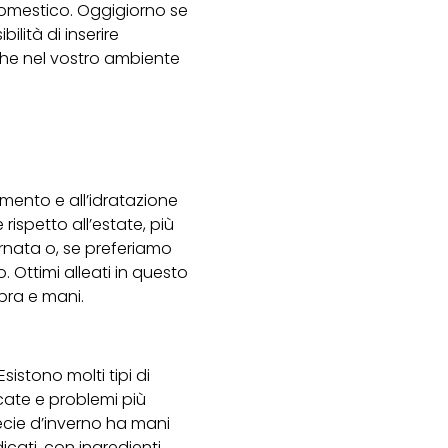
domestico. Oggigiorno se
ilità di inserire
he nel vostro ambiente
imento e all’idratazione
rispetto all’estate, più
rnata o, se preferiamo
 Ottimi alleati in questo
bbra e mani.
sistono molti tipi di
icate e problemi più
ecie d’inverno ha mani
icati, con ingredienti