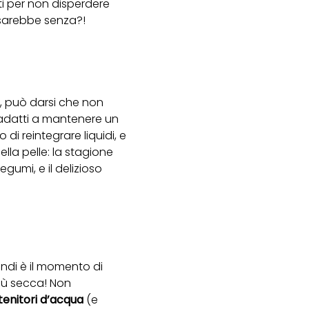
ati per non disperdere
o sarebbe senza?!
a, può darsi che non
 adatti a mantenere un
di reintegrare liquidi, e
ella pelle: la stagione
gumi, e il delizioso
uindi è il momento di
iù secca! Non
tenitori d’acqua
(e