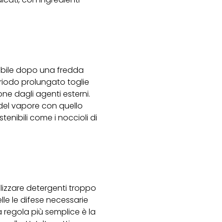
abile dopo una fredda
riodo prolungato toglie
ne dagli agenti esterni.
 del vapore con quello
tenibili come i noccioli di
lizzare detergenti troppo
lle le difese necessarie
 regola più semplice è la