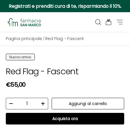
Registrati e prenditi cura di te, risparmiando il 10%.
Passa ai contenuti
Cerca
Borsa
Menu
Farmacia San Marco
Pagina principale
Red Flag - Fascent
/
Passa alle informazioni sul prodotto
Nuovo arrivo
Red Flag - Fascent
Prezzo normale
€55,00
Q.tà
Aggiungi al carrello
Diminuire la quantità
Aumenta la quantità
Acquista ora