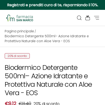
Registrati e prenditi cura di te, risparmiando il 10%.
Passa ai contenuti
Cerca
Borsa
Menu
Farmacia San Marco
Pagina principale
/
Biodermico Detergente 500ml– Azione Idratante e
Protettiva Naturale con Aloe Vera - EOS
Passa alle informazioni sul prodotto
20% di sconto
Biodermico Detergente
500ml– Azione Idratante e
Protettiva Naturale con Aloe
Vera - EOS
Prezzo di vendita
Prezzo normale
€9,12
€11,40
20% di sconto