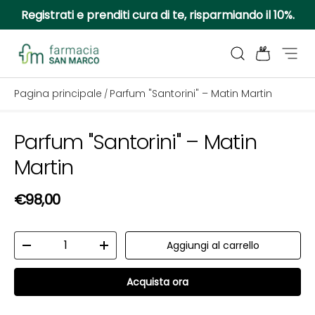
Registrati e prenditi cura di te, risparmiando il 10%.
Passa ai contenuti
Cerca
Borsa
Menu
Farmacia San Marco
Pagina principale
Parfum "Santorini" – Matin Martin
/
Parfum "Santorini" – Matin
Passa alle informazioni sul prodotto
Martin
Prezzo normale
€98,00
Q.tà
Aggiungi al carrello
Diminuire la quantità
Aumenta la quantità
Acquista ora